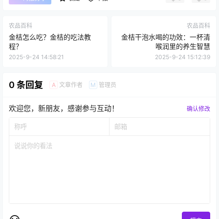
农品百科
农品百科
金桔怎么吃？金桔的吃法教
金桔干泡水喝的功效：一杯清
程？
喉润里的养生智慧
2025-9-24 14:58:21
2025-9-24 15:12:39
0 条回复
文章作者
管理员
A
M
欢迎您，新朋友，感谢参与互动！
确认修改