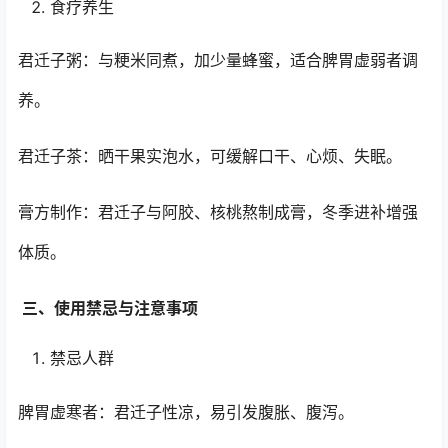
食疗养生
君迁子粥：与粳米同煮，加少量蜂蜜，适合脾胃虚弱者调
养。
君迁子茶：晒干果实泡水，可缓解口干、心烦、失眠。
膏方制作：君迁子与阿胶、核桃熬制成膏，冬季进补增强
体质。
三、使用禁忌与注意事项
禁忌人群
脾胃虚寒者：君迁子性凉，易引发腹胀、腹泻。