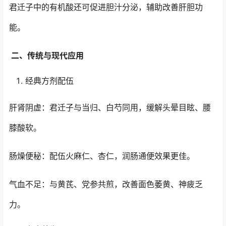
君迁子中的有机酸还可促进胆汁分泌，辅助改善肝胆功
能。
二、传统与现代应用
经典方剂配伍
肝肾阴虚：君迁子与当归、白芍同用，缓解头晕目眩、腰
膝酸软。
肠燥便秘：配伍火麻仁、杏仁，润肠通便效果更佳。
气血不足：与黄芪、党参共煎，改善面色萎黄、神疲乏
力。