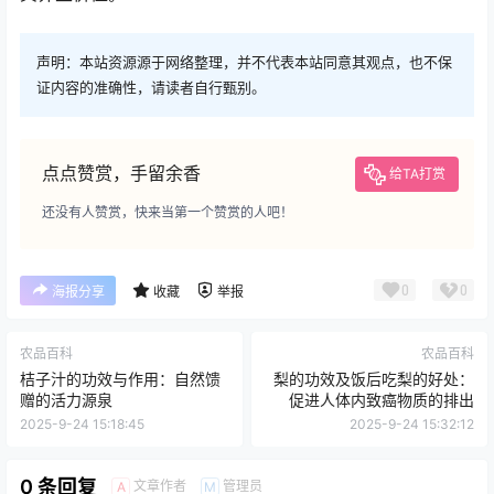
声明：本站资源源于网络整理，并不代表本站同意其观点，也不保
证内容的准确性，请读者自行甄别。
点点赞赏，手留余香
给TA打赏
还没有人赞赏，快来当第一个赞赏的人吧！
0
0
海报分享
收藏
举报
农品百科
农品百科
桔子汁的功效与作用：自然馈
梨的功效及饭后吃梨的好处：
赠的活力源泉
促进人体内致癌物质的排出
2025-9-24 15:18:45
2025-9-24 15:32:12
0 条回复
文章作者
管理员
A
M