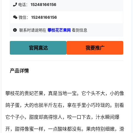
电话：
15248166156
微信：
15248166156
联系时请说明在
攀枝花芒果网
看到信息
官网直达
我要推广
产品详情
攀枝花的贵妃芒果，真是当地一宝。它个头不大，小的像
鸽子蛋，大的也就半斤左右，拿在手里小巧玲珑的。别看
它个子小，甜度却高得惊人，咬一口下去，汁水瞬间爆
开，甜得像蜜一样，一点酸味都没有。果肉特别细嫩，滑