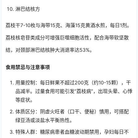
淋巴结核方
荔枝干7-10枚与海带15克、海藻15克黄酒水煎，每日1剂。
荔枝核皂苷类成分可增强巨噬细胞活性，配合海带软坚散
结，对颈部淋巴结核肿大消退率达53%。
食用禁忌与注意事项
用量控制：每日鲜果不超过200克（约10-15颗），干
品减半。过量食用可能引发”荔枝病”，出现头晕、心悸
等症状。
体质区分：阴虚火旺者（口干、便秘）慎用，可搭配
绿豆汤或淡盐水平衡热性。
特殊人群：糖尿病患者血糖波动期禁用，孕妇每日不