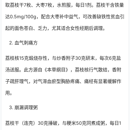
取荔枝干7枚、大枣7枚，水煎服，每日1剂。荔枝干含铁量
达0.5mg/100g，配合大枣补中益气，可改善缺铁性贫血引
起的面色苍白、乏力，尤其适合女性经期后调理。
血气刺痛方
荔枝核15克煅烧存性，与炒香附子30克研末，每次6克盐
汤送服。此方源自《本草纲目》，荔枝核行气散结，香附
子疏肝理气，对气滞血瘀型胸胁疼痛、痛经有显著缓解作
用。
崩漏调理粥
荔枝干（连壳）30克捶破，与粳米50克同煮成粥，每日1