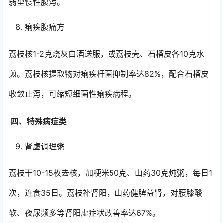
弱型慢性腹泻。
痢疾腹痛方
荔枝核1-2克烧灰白酒送服，或荔枝壳、石榴皮各10克水
煎。荔枝核提取物对痢疾杆菌抑制率达82%，配合石榴皮
收敛止泻，可缩短细菌性痢疾病程。
四、特殊病症类
肾虚调理粥
荔枝干10-15枚去核，加粳米50克、山药30克炖粥，每日1
次，连食35日。荔枝补肾阳，山药健脾益肾，对腰膝酸
软、夜尿频多等肾阳虚症状改善率达67%。