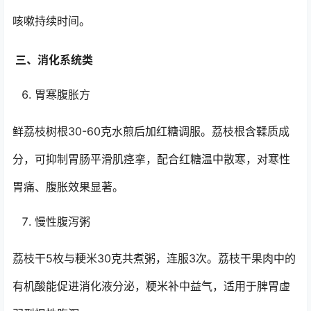
咳嗽持续时间。
三、消化系统类
胃寒腹胀方
鲜荔枝树根30-60克水煎后加红糖调服。荔枝根含鞣质成
分，可抑制胃肠平滑肌痉挛，配合红糖温中散寒，对寒性
胃痛、腹胀效果显著。
慢性腹泻粥
荔枝干5枚与粳米30克共煮粥，连服3次。荔枝干果肉中的
有机酸能促进消化液分泌，粳米补中益气，适用于脾胃虚