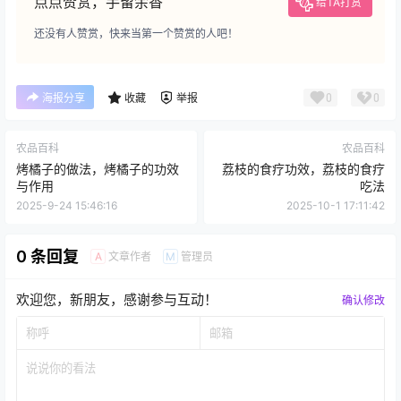
点点赞赏，手留余香
给TA打赏
还没有人赞赏，快来当第一个赞赏的人吧！
0
0
海报分享
收藏
举报
农品百科
农品百科
烤橘子的做法，烤橘子的功效
荔枝的食疗功效，荔枝的食疗
与作用
吃法
2025-9-24 15:46:16
2025-10-1 17:11:42
0 条回复
文章作者
管理员
A
M
欢迎您，新朋友，感谢参与互动！
确认修改