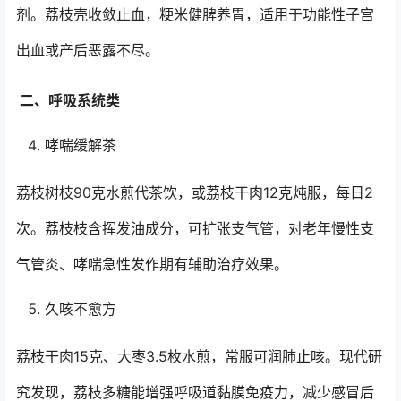
剂。荔枝壳收敛止血，粳米健脾养胃，适用于功能性子宫
出血或产后恶露不尽。
二、呼吸系统类
哮喘缓解茶
荔枝树枝90克水煎代茶饮，或荔枝干肉12克炖服，每日2
次。荔枝枝含挥发油成分，可扩张支气管，对老年慢性支
气管炎、哮喘急性发作期有辅助治疗效果。
久咳不愈方
荔枝干肉15克、大枣3.5枚水煎，常服可润肺止咳。现代研
究发现，荔枝多糖能增强呼吸道黏膜免疫力，减少感冒后