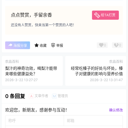
点点赞赏，手留余香
给TA打赏
还没有人赞赏，快来当第一个赞赏的人吧！
0
0
海报分享
收藏
举报
农品百科
农品百科
梨汁的神奇功效，喝梨汁能带
经常吃榛子的好处与坏处，榛
来哪些健康益处？
子对健康的影响与营养价值
2026-3-22 13:27:27
2026-3-22 13:31:47
0 条回复
文章作者
管理员
A
M
欢迎您，新朋友，感谢参与互动！
确认修改