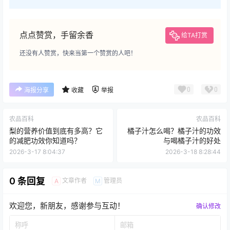
点点赞赏，手留余香
给TA打赏
还没有人赞赏，快来当第一个赞赏的人吧！
0
0
海报分享
收藏
举报
农品百科
农品百科
梨的营养价值到底有多高？它
橘子汁怎么喝？橘子汁的功效
的减肥功效你知道吗？
与喝橘子汁的好处
2026-3-17 8:04:37
2026-3-18 8:28:44
0 条回复
文章作者
管理员
A
M
欢迎您，新朋友，感谢参与互动！
确认修改