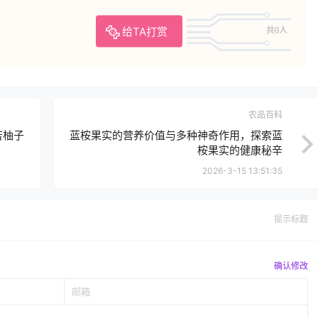
给TA打赏
共0人
农品百科
苦柚子
蓝桉果实的营养价值与多种神奇作用，探索蓝
桉果实的健康秘辛
2026-3-15 13:51:35
提示标题
确认修改