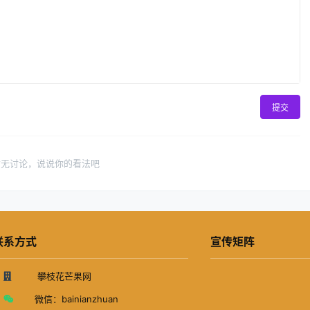
提交
暂无讨论，说说你的看法吧
联系方式
宣传矩阵
攀枝花芒果网
微信：
bainianzhuan