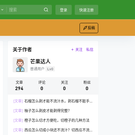
登录
快速注册
投稿
关于作者
关注
私信
芒果达人
普通用户
Lv0
文章
评论
关注
粉丝
294
0
0
0
[文章]
石榴怎么剥才能不流汁水，剥石榴不脏手
的方法
[文章]
柚子怎么剥皮才能剥得完整？
[文章]
橙子怎么切才方便吃，切橙子的几种方法
[文章]
西瓜怎么切成小块还不流汁？切西瓜不流