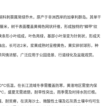
sis）属棕榈科刺葵属常绿乔木，原产于非洲西岸的加拿利群岛。其单干
0厘米，树干表面覆盖黄褐色网状纤维，形成独特的“鳞甲”纹
片狭条形小叶组成，叶色亮绿，基部小叶渐变为针刺状，形成天
抽出，长可达2米，浆果成熟时呈橙黄色，果实卵状球形，种
带风情浓郁，广泛应用于公园造景、行道绿化及盆栽观赏。
10℃低温，在长江流域冬季需覆盖防寒，黄淮地区需室内保
0℃，盛夏无需遮荫，耐旱性突出，雨季需及时排水防烂根。
碱、耐贫瘠，在滨海沙土、微酸性土壤及石灰质土壤中均可生