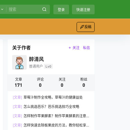
登录
快速注册
投稿
关于作者
关注
私信
醉清风
普通用户
Lv0
文章
评论
关注
粉丝
171
0
0
0
[文章]
草莓汁制作全攻略，草莓汁的健康益处
[文章]
怎么挑选芭乐？芭乐挑选技巧全攻略
[文章]
怎样制作苹果酵素？制作苹果酵素的注意
事项
[文章]
怎样快速去除板栗皮的方法，教你轻松享