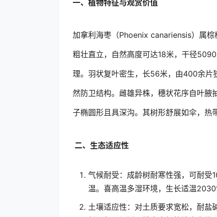
一、植物特征与观赏价值
加拿利海枣（Phoenix canarien
粗壮直立，自然高度可达18米，干径509
理。羽状复叶密生，长56米，由400余
然防卫结构。雌雄异株，穗状花序自叶腋
子椭圆形且具深沟。其树形舒展如伞，热
二、生态适应性
气候耐受：成龄树耐寒性强，可耐受
温。喜高温多湿环境，生长适温203
土壤适应性：对土质要求宽松，耐盐