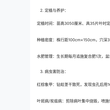
定植与养护：
定植时间：苗高3050厘米、具35片叶时
种植密度：株行距100cm×150cm，穴深3
水肥管理：生长期每月追施复合肥1次，盆
病虫害防治：
红棕象甲：钻蛀茎干致死，发现虫孔后用1
叶斑病/炭疽病：剪除病叶集中烧毁，喷施5