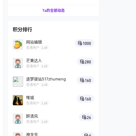
受美味板栗
Ta的全部动态
积分排行
网站编辑
1000
普通用户
Lv0
芒果达人
280
普通用户
Lv0
逐梦驿站517zhumeng
160
普通用户
Lv0
唯城
160
普通用户
Lv0
醉清风
26
普通用户
Lv0
神龙号