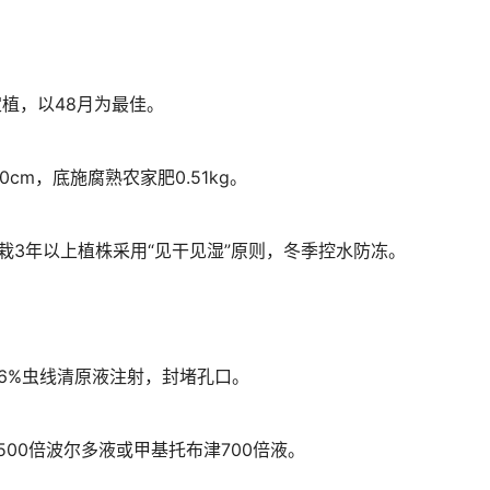
定植，以48月为最佳。
0cm，底施腐熟农家肥0.51kg。
栽3年以上植株采用“见干见湿”原则，冬季控水防冻。
6%虫线清原液注射，封堵孔口。
00倍波尔多液或甲基托布津700倍液。