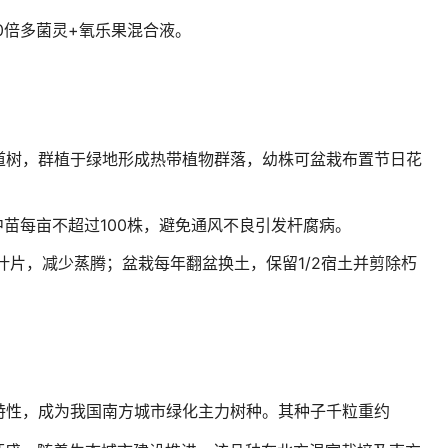
0倍多菌灵+氧乐果混合液。
道树，群植于绿地形成热带植物群落，幼株可盆栽布置节日花
中苗每亩不超过100株，避免通风不良引发杆腐病。
叶片，减少蒸腾；盆栽每年翻盆换土，保留1/2宿土并剪除朽
特性，成为我国南方城市绿化主力树种。其种子千粒重约