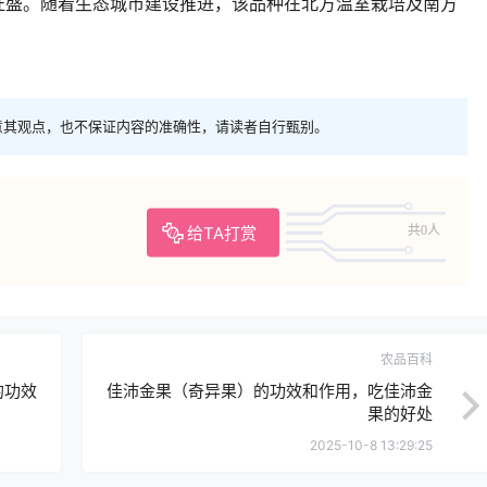
求旺盛。随着生态城市建设推进，该品种在北方温室栽培及南方
意其观点，也不保证内容的准确性，请读者自行甄别。
给TA打赏
共0人
农品百科
的功效
佳沛金果（奇异果）的功效和作用，吃佳沛金
果的好处
2025-10-8 13:29:25