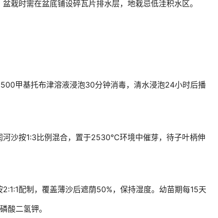
。盆栽时需在盆底铺设碎瓦片排水层，地栽忌低洼积水区。
500甲基托布津溶液浸泡30分钟消毒，清水浸泡24小时后播
河沙按1:3比例混合，置于2530℃环境中催芽，待子叶柄伸
:1:1配制，覆盖薄沙后遮荫50%，保持湿度。幼苗期每15天
%磷酸二氢钾。