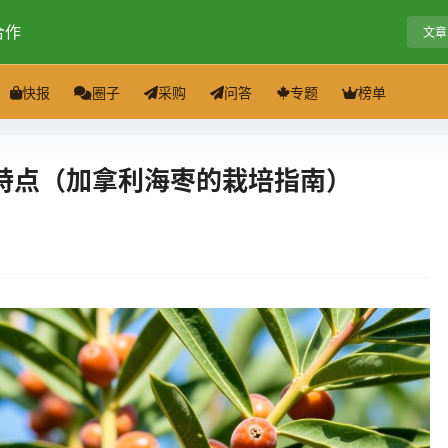
合作
文章
快报
圈子
采购
问答
专题
榜单
特点（加拿利海枣的栽培指南）