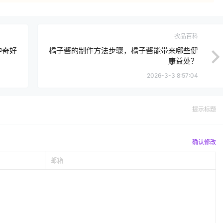
农品百科
神奇好
橘子酱的制作方法步骤，橘子酱能带来哪些健
康益处？
2026-3-3 8:57:04
提示标题
确认修改