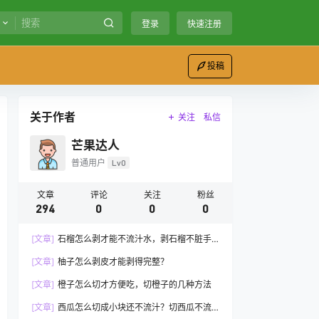
登录
快速注册
投稿
关于作者
关注
私信
芒果达人
普通用户
Lv0
文章
评论
关注
粉丝
294
0
0
0
[文章]
石榴怎么剥才能不流汁水，剥石榴不脏手
的方法
[文章]
柚子怎么剥皮才能剥得完整？
[文章]
橙子怎么切才方便吃，切橙子的几种方法
[文章]
西瓜怎么切成小块还不流汁？切西瓜不流