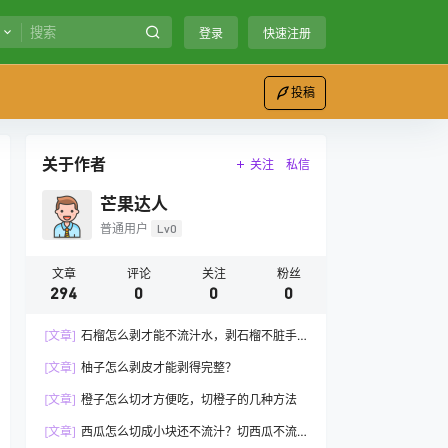
登录
快速注册
投稿
关于作者
关注
私信
芒果达人
普通用户
Lv0
文章
评论
关注
粉丝
294
0
0
0
[文章]
石榴怎么剥才能不流汁水，剥石榴不脏手
的方法
[文章]
柚子怎么剥皮才能剥得完整？
[文章]
橙子怎么切才方便吃，切橙子的几种方法
[文章]
西瓜怎么切成小块还不流汁？切西瓜不流