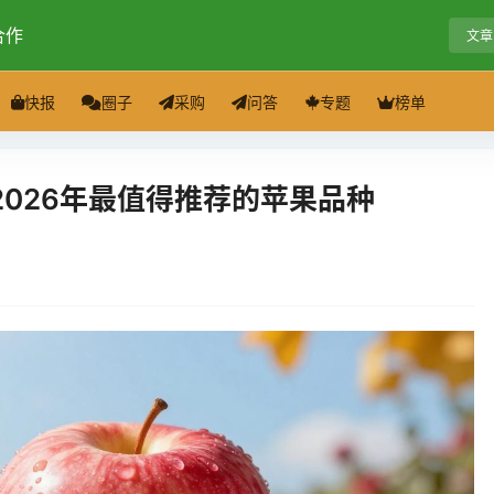
合作
文章
快报
圈子
采购
问答
专题
榜单
026年最值得推荐的苹果品种