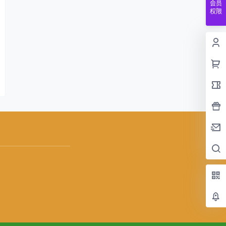
会员
权限