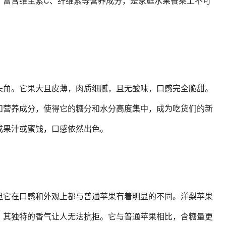
，富含维生素C、纤维素等营养成分，是家庭水果餐桌上不可
头角。它果大且皮薄，肉质细腻，且无酸味，口感完全脆甜。
和营养成分，使得它的糖分和水分高度集中，成为吃货们的新
成果汁或蜜饯，口感依然出色。
但它在口感和外观上都与普通苹果有着明显的不同。洋梨苹果
，其独特的香气让人无法抗拒。它与普通苹果相比，含糖量更