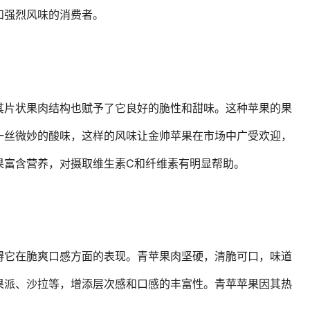
和强烈风味的消费者。
其片状果肉结构也赋予了它良好的脆性和甜味。这种苹果的果
一丝微妙的酸味，这样的风味让金帅苹果在市场中广受欢迎，
果富含营养，对摄取维生素C和纤维素有明显帮助。
碍它在脆爽口感方面的表现。青苹果肉坚硬，清脆可口，味道
果派、沙拉等，增添层次感和口感的丰富性。青苹苹果因其热