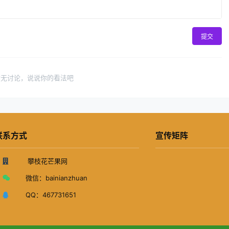
提交
暂无讨论，说说你的看法吧
联系方式
宣传矩阵
攀枝花芒果网
微信：
bainianzhuan
QQ：
467731651