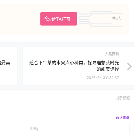
给TA打赏
共0人
农品百科
出最美
适合下午茶的水果点心种类，探寻理想茶时光
的甜美选择
2026-2-13 9:32:37
提示标题
确认修改