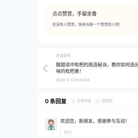
点点赞赏，手留余香
还没有人赞赏，快来当第一个赞赏的人吧！
农品百科
酸甜适中枇杷的挑选秘诀，教你如何选
味的枇杷果！
2026-2-12 8:44:08
0 条回复
文章作者
管理员
A
M
欢迎您，新朋友，感谢参与互动！