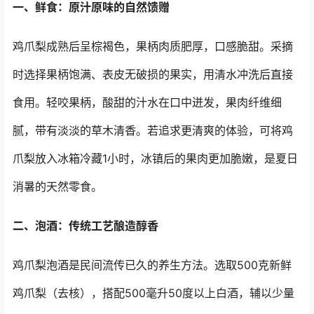
一、鲜食：原汁原味的自然馈赠
鸡爪梨成熟后呈棕褐色，果柄肉质肥厚，口感脆甜。采摘
时选择果柄饱满、表皮无破损的果实，用清水冲洗后直接
食用。轻咬果柄，酸甜的汁水在口中迸发，果肉纤维细
腻，带有淡淡的草木清香。若追求更清爽的体验，可将鸡
爪梨放入冰箱冷藏1小时，冰镇后的果肉更加脆嫩，是夏日
消暑的天然零食。
二、泡酒：传统工艺酿造醇香
鸡爪梨泡酒是民间流传已久的养生方法。选取500克新鲜
鸡爪梨（去核），搭配500毫升50度以上白酒，辅以少量