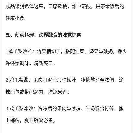
成品果脯色泽透亮，口感软糯，甜中带酸，是茶余饭后的
健康小食。
五、创意料理：跨界融合的味觉惊喜
1.鸡爪梨沙拉：将果柄切丁，搭配生菜、坚果与酸奶，撒少
许蜂蜜调味，清新爽口；
2.鸡爪梨酱：果肉打泥后加柠檬汁、冰糖熬煮至浓稠，涂
抹面包或搭配烤肉，增添果香；
3.鸡爪梨冰沙：冷冻后的果肉与冰块、牛奶混合打碎，撒
上椰蓉，夏日解暑必备。