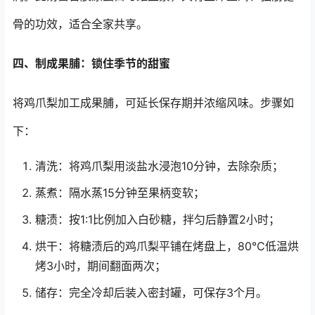
骨的功效，适合全家共享。
四、制成果脯：锁住季节的甜蜜
将鸡爪梨加工成果脯，可延长保存期并浓缩风味。步骤如
下：
清洗：将鸡爪梨用淡盐水浸泡10分钟，去除杂质；
蒸煮：隔水蒸15分钟至果柄变软；
糖渍：按1:1比例加入白砂糖，拌匀后静置2小时；
烘干：将糖渍后的鸡爪梨平铺在烤盘上，80℃低温烘
烤3小时，期间翻面两次；
储存：完全冷却后装入密封罐，可保存3个月。