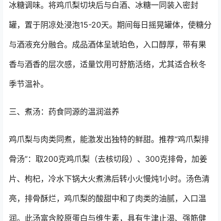
冰糖调味。将鸡爪梨切块后与白酒、冰糖一同装入密封
罐，置于阴凉处浸泡15-20天。期间每日摇晃罐体，使糖分
与酒液充分融合。成品酒体呈琥珀色，入口醇厚，带有果
香与酒香的层次感，适量饮用可舒筋活络，尤其适合秋冬
季节温补。
三、煮汤：药食同源的温润滋养
鸡爪梨与肉类同煮，能激发出独特的鲜甜。推荐“鸡爪梨排
骨汤”：取200克鸡爪梨（去核切段）、300克排骨，加姜
片、枸杞，冷水下锅大火煮沸后转小火慢炖1小时。汤色清
亮，排骨酥烂，鸡爪梨的酸甜中和了肉类的油腻，入口温
润。此汤富含胶原蛋白与维生素，具有生津止渴、强筋健