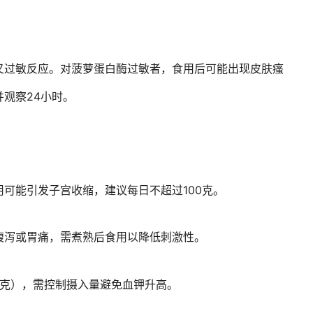
叉过敏反应。对菠萝蛋白酶过敏者，食用后可能出现皮肤瘙
观察24小时。
可能引发子宫收缩，建议每日不超过100克。
腹泻或胃痛，需煮熟后食用以降低刺激性。
0毫克），需控制摄入量避免血钾升高。