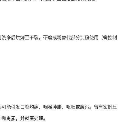
可洗净后烘烤至干裂，研磨成粉替代部分淀粉使用（需控制
后可能引发口腔灼痛、咽喉肿胀、呕吐或腹泻。曾有案例显
中和毒素，并就医处理。