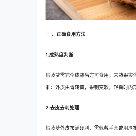
一、正确食用方法
1.成熟度判断
假菠萝需完全成熟后方可食用。未熟果实
准：外皮由青转黄，果刺变软，轻摇时内部
2.去皮去刺处理
假菠萝外皮布满硬刺，需佩戴手套或用厚