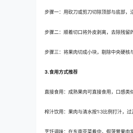
步骤一：用砍刀或剪刀切除顶部与底部，
步骤二：顺着切口将外皮剥离，去除残留
步骤三：将果肉切成小块，剔除中央硬核
3.食用方式推荐
直接食用：成熟果肉可直接食用，口感类
榨汁饮用：果肉与清水按1:3比例打汁，
烹饪调味：在东南亚菜肴中，假菠萝果肉