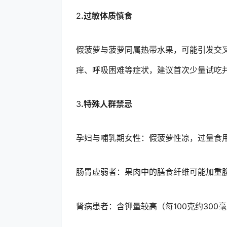
2
.过敏体质慎食
假菠萝与菠萝同属热带水果，可能引发交
痒、呼吸困难等症状，建议首次少量试吃并
3
.特殊人群禁忌
孕妇与哺乳期女性：假菠萝性凉，过量食用
肠胃虚弱者：果肉中的膳食纤维可能加重
肾病患者：含钾量较高（每100克约30