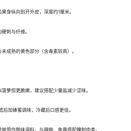
沿果身纵向划开外皮，深度约1厘米。
的硬刺与纤维。
与未成熟的黄色部分（含毒素较高）。
似菠萝但更脆嫩，建议搭配少量盐减少涩味。
过滤后加蜂蜜调味，冷藏后口感更佳。
常被用作酸味调料，与辣椒、鱼露搭配腌制肉类。