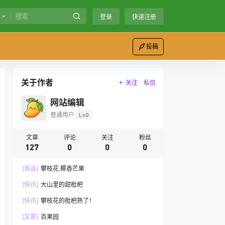
登录
快速注册
投稿
关于作者
关注
私信
网站编辑
普通用户
Lv0
文章
评论
关注
粉丝
127
0
0
0
[商品]
攀枝花.椰香芒果
[快讯]
大山里的甜枇杷
[快讯]
攀枝花的枇杷熟了！
[文章]
百果园