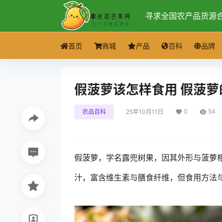
寻求全国农产品货源
首页
商城
产品
百科
品牌
假菠萝该怎样食用 假菠萝
0
54
农品百科
25年10月11日
假菠萝，学名露兜树果，因其外形与菠萝
汁，富含维生素与膳食纤维，但食用方法