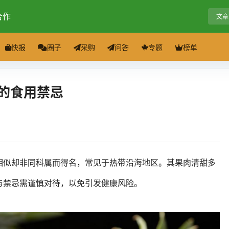
合作
文章
快报
圈子
采购
问答
专题
榜单
的食用禁忌
相似却非同科属而得名，常见于热带沿海地区。其果肉清甜多
与禁忌需谨慎对待，以免引发健康风险。