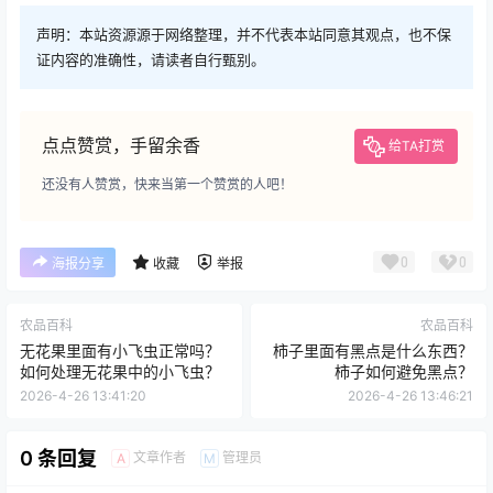
声明：本站资源源于网络整理，并不代表本站同意其观点，也不保
证内容的准确性，请读者自行甄别。
点点赞赏，手留余香
给TA打赏
还没有人赞赏，快来当第一个赞赏的人吧！
0
0
海报分享
收藏
举报
农品百科
农品百科
无花果里面有小飞虫正常吗？
柿子里面有黑点是什么东西？
如何处理无花果中的小飞虫？
柿子如何避免黑点？
2026-4-26 13:41:20
2026-4-26 13:46:21
0 条回复
文章作者
管理员
A
M