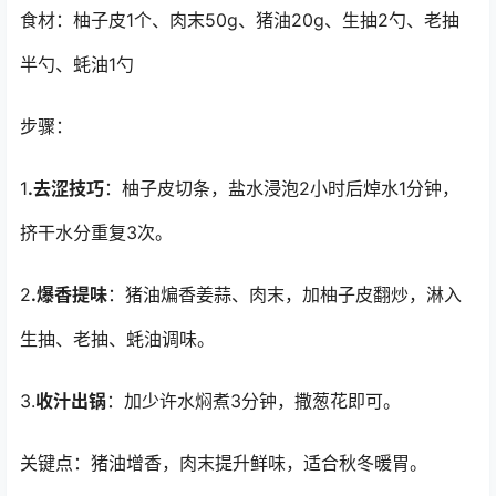
食材：柚子皮1个、肉末50g、猪油20g、生抽2勺、老抽
半勺、蚝油1勺
步骤：
1
.去涩技巧
：柚子皮切条，盐水浸泡2小时后焯水1分钟，
挤干水分重复3次。
2
.爆香提味
：猪油煸香姜蒜、肉末，加柚子皮翻炒，淋入
生抽、老抽、蚝油调味。
3.
收汁出锅
：加少许水焖煮3分钟，撒葱花即可。
关键点：猪油增香，肉末提升鲜味，适合秋冬暖胃。