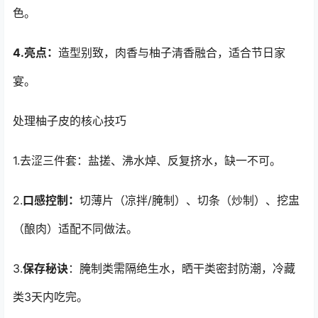
色。
4.亮点：
造型别致，肉香与柚子清香融合，适合节日家
宴。
处理柚子皮的核心技巧
1.去涩三件套：盐搓、沸水焯、反复挤水，缺一不可。
2.
口感控制：
切薄片（凉拌/腌制）、切条（炒制）、挖盅
（酿肉）适配不同做法。
3.
保存秘诀
：腌制类需隔绝生水，晒干类密封防潮，冷藏
类3天内吃完。