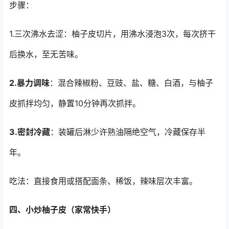
步骤：
1.三次沸水去涩：柚子皮切片，用沸水浸泡3次，每次挤干
后换水，至无苦味。
2.暴力调味
：混合辣椒粉、豆豉、盐、糖、白酒，与柚子
皮抓拌均匀，静置10分钟再次抓拌。
3.密封冷藏
：装罐后淋少许熟油隔绝空气，冷藏保存半
年。
吃法：直接食用或搭配面条、稀饭，辣味层次丰富。
四、小炒柚子皮（家常快手）