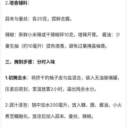
2
.增香辅料
：
蒜末与姜丝：各20克，提鲜去腥。
辣椒：新鲜小米辣或干辣椒碎10克，增辣开胃。 酱油：少
量生抽（约10毫升）提色增香，避免过量掩盖柚香。
三、腌制步骤：分时入味
1.初腌去水
：将挤干的柚子皮与盐混合，装入无油玻璃罐，
压紧后密封，室温放置2小时，逼出残余水分。
2.调汁浸泡：锅中加水200毫升，放入糖、醋、酱油，小火
煮至糖融化，放凉后加入蒜末、姜丝、辣椒。