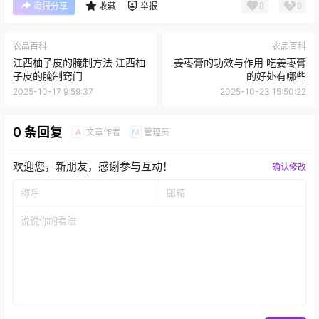
0
0
海报分享
收藏
举报
农品百科
农品百科
江西柚子皮的腌制方法 江西柚
姜枣膏的功效与作用 吃姜枣膏
子皮的腌制窍门
的好处有哪些
2025-10-17 9:59:37
2025-10-23 15:50:22
0 条回复
文章作者
管理员
A
M
欢迎您，新朋友，感谢参与互动！
确认修改