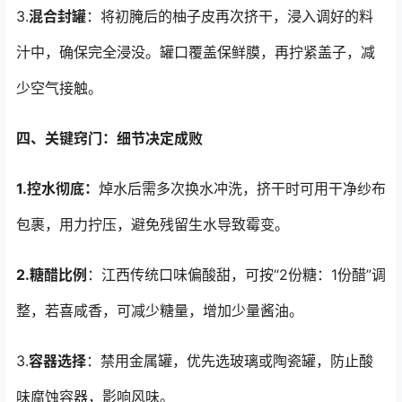
3.
混合封罐
：将初腌后的柚子皮再次挤干，浸入调好的料
汁中，确保完全浸没。罐口覆盖保鲜膜，再拧紧盖子，减
少空气接触。
四、关键窍门：细节决定成败
1.控水彻底：
焯水后需多次换水冲洗，挤干时可用干净纱布
包裹，用力拧压，避免残留生水导致霉变。
2.糖醋比例
：江西传统口味偏酸甜，可按“2份糖：1份醋”调
整，若喜咸香，可减少糖量，增加少量酱油。
3.
容器选择
：禁用金属罐，优先选玻璃或陶瓷罐，防止酸
味腐蚀容器，影响风味。