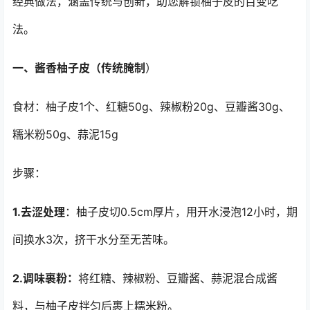
经典做法，涵盖传统与创新，助您解锁柚子皮的百变吃
法。
一、酱香柚子皮（传统腌制
）
食材：柚子皮1个、红糖50g、辣椒粉20g、豆瓣酱30g、
糯米粉50g、蒜泥15g
步骤：
1.去涩处理
：柚子皮切0.5cm厚片，用开水浸泡12小时，期
间换水3次，挤干水分至无苦味。
2.调味裹粉：
将红糖、辣椒粉、豆瓣酱、蒜泥混合成酱
料，与柚子皮拌匀后裹上糯米粉。