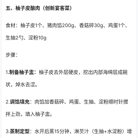
五、柚子皮酿肉（创新宴客菜）
食材：柚子皮1个、猪肉馅200g、香菇碎30g、鸡蛋1个、
生抽2勺、淀粉10g
步骤：
1
.制备柚子盅：
柚子皮去外层硬皮，挖出内部海绵层成碗
状，焯水去涩。
2.
调馅填充
：肉馅加香菇碎、鸡蛋、生抽、淀粉顺时针搅
拌上劲，填入柚子盅。
3.
蒸制定型
：水开后蒸15分钟，淋芡汁（生抽+水淀粉）增