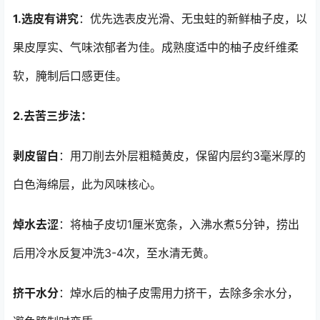
1.选皮有讲究
：优先选表皮光滑、无虫蛀的新鲜柚子皮，以
果皮厚实、气味浓郁者为佳。成熟度适中的柚子皮纤维柔
软，腌制后口感更佳。
2.去苦三步法：
剥皮留白
：用刀削去外层粗糙黄皮，保留内层约3毫米厚的
白色海绵层，此为风味核心。
焯水去涩
：将柚子皮切1厘米宽条，入沸水煮5分钟，捞出
后用冷水反复冲洗3-4次，至水清无黄。
挤干水分
：焯水后的柚子皮需用力挤干，去除多余水分，