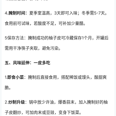
4
.腌制时间：
夏季室温高，3天即可入味；冬季需5-7天。
食用前可试味，若酸度不足，可补加少量醋。
5保存方法：腌制成功的柚子皮可冷藏保存1个月，开罐后
需用干净筷子夹取，避免污染。
五、风味延伸：一皮多吃
1.
即食小菜
：腌制后直接食用，搭配稀饭或馒头，酸甜爽
脆。
2.
炒制升级
：锅中放少许油，爆香蒜末，加入腌制好的柚
子皮翻炒，可加肉末或豆豉，变身下饭菜。