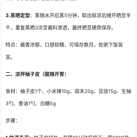
3.蒸晒定型
：蒸锅水开后蒸5分钟，取出晾凉后摊开晒至半
干，重复蒸晒3次至酱料渗透，最终晒至硬质保存。
特点：酱香浓郁，口感软糯，可保存数月，佐粥下饭皆
宜。
二、凉拌柚子皮（酸辣开胃
）
食材：柚子皮1个、小米辣10g、蒜末20g、豆豉15g、生抽
3勺、香油1勺、白糖5g
步骤：