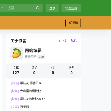
登录
快速注册
投稿
关于作者
关注
私信
网站编辑
普通用户
Lv0
文章
评论
关注
粉丝
127
0
0
0
[商品]
攀枝花.椰香芒果
[快讯]
大山里的甜枇杷
[快讯]
攀枝花的枇杷熟了！
[文章]
百果园