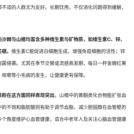
部不适的人群尤为友好。长期饮用，不仅消化问题得到缓解，
。
的沙棘与山楂均富含多种维生素与矿物质，如维生素C、锌、
关键。
维生素C能促进白细胞生成，增强免疫细胞的活性；锌
病菌侵袭。尤其在季节交替或流感高发期，每日一杯金棘红果
、咳嗽等小毛病的发生，让健康更有保障。
果粉在这方面同样表现突出
。山楂中的黄酮类化合物能扩张血
中的不饱和脂肪酸则有助于调节血脂，减少胆固醇在血管壁的
多个角度维护心血管健康，适合中老年人及关注心脑血管健康