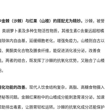
中金棘（沙棘）与红果（山楂）的搭配尤为精妙。
沙棘，被誉
E、类胡萝卜素及多种生物活性物质，其维生素C含量远超柑橘
清除体内自由基，延缓细胞老化，增强免疫力。山楂则自古以
酸、黄酮类化合物及膳食纤维，能促进消化液分泌，改善食
益。两者的结合，既发挥了沙棘的抗氧化优势，又融合了山楂
粉。
消化功能的改善
。现代人饮食结构复杂，高脂、高糖食物摄入
便秘等问题。金棘红果粉中的山楂成分能刺激胃液分泌，加速
帮助排出毒素，让肠胃轻松运转。沙棘的抗氧化成分还能保护