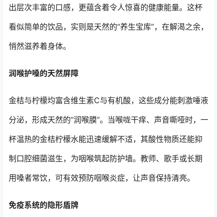
出层次丰富的口感，更蕴含着令人惊喜的健康能量。这杯
看似简单的饮品，实则是天然的“养生宝库”，在解渴之余，
悄然滋养着身体。
润喉护嗓的天然屏障
金桔与柠檬均富含维生素C与有机酸，这些成分能刺激唾液
分泌，形成天然的“润喉膜”。当喉咙干痒、声音嘶哑时，一
杯温热的金桔柠檬水能迅速缓解不适，其酸性物质还能抑
制口腔细菌滋生，为咽喉筑起防护墙。教师、歌手或长期
用嗓者常饮，可有效预防咽喉炎症，让声音保持清亮。
免疫系统的隐形盾牌