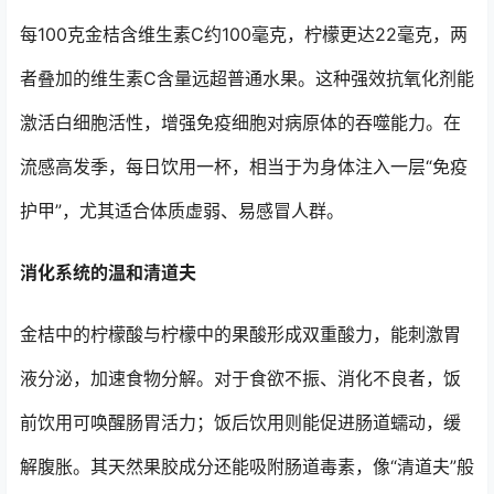
每100克金桔含维生素C约100毫克，柠檬更达22毫克，两
者叠加的维生素C含量远超普通水果。这种强效抗氧化剂能
激活白细胞活性，增强免疫细胞对病原体的吞噬能力。在
流感高发季，每日饮用一杯，相当于为身体注入一层“免疫
护甲”，尤其适合体质虚弱、易感冒人群。
消化系统的温和清道夫
金桔中的柠檬酸与柠檬中的果酸形成双重酸力，能刺激胃
液分泌，加速食物分解。对于食欲不振、消化不良者，饭
前饮用可唤醒肠胃活力；饭后饮用则能促进肠道蠕动，缓
解腹胀。其天然果胶成分还能吸附肠道毒素，像“清道夫”般