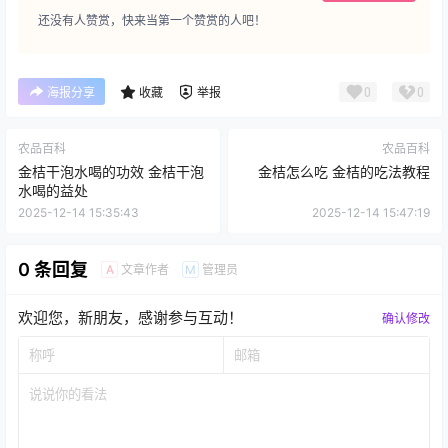
还没有人赞赏，快来当第一个赞赏的人吧！
0
0
海报分享
收藏
举报
农品百科
农品百科
金桔干泡水喝的功效 金桔干泡
金桔怎么吃 金桔的吃法教程
水喝的益处
2025-12-14 15:35:43
2025-12-14 15:47:19
0 条回复
文章作者
管理员
A
M
欢迎您，新朋友，感谢参与互动！
确认修改