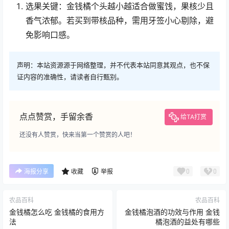
选果关键：金钱橘个头越小越适合做蜜饯，果核少且
香气浓郁。若买到带核品种，需用牙签小心剔除，避
免影响口感。
声明：本站资源源于网络整理，并不代表本站同意其观点，也不保
证内容的准确性，请读者自行甄别。
点点赞赏，手留余香
给TA打赏
还没有人赞赏，快来当第一个赞赏的人吧！
0
0
海报分享
收藏
举报
农品百科
农品百科
金钱橘怎么吃 金钱橘的食用方
金钱橘泡酒的功效与作用 金钱
法
橘泡酒的益处有哪些