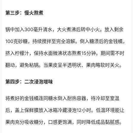
第三步：慢火熬煮
锅中加入300毫升清水，大火煮沸后转中小火。放入剩余
100克砂糖，持续搅拌至完全溶解。倒入糖渍后的金钱橘，
挤入柠檬汁，保持水面微沸状态熬煮15分钟。期间需不时
翻动，避免粘锅。当果皮呈半透明状、果肉略软时关火。
第四步：二次浸泡增味
将煮好的金钱橘连同糖水倒入耐热容器，待冷却至室温
后，盖上保鲜膜放入冰箱冷藏浸泡12小时。低温环境能让
果肉充分吸收糖分，口感更饱满，同时降低成品黏腻感。