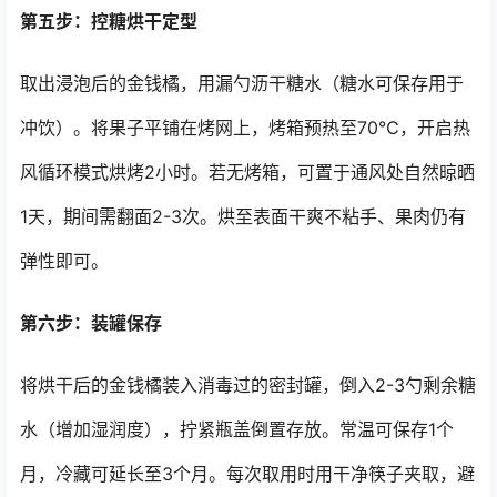
第五步：控糖烘干定型
取出浸泡后的金钱橘，用漏勺沥干糖水（糖水可保存用于
冲饮）。将果子平铺在烤网上，烤箱预热至70℃，开启热
风循环模式烘烤2小时。若无烤箱，可置于通风处自然晾晒
1天，期间需翻面2-3次。烘至表面干爽不粘手、果肉仍有
弹性即可。
第六步：装罐保存
将烘干后的金钱橘装入消毒过的密封罐，倒入2-3勺剩余糖
水（增加湿润度），拧紧瓶盖倒置存放。常温可保存1个
月，冷藏可延长至3个月。每次取用时用干净筷子夹取，避