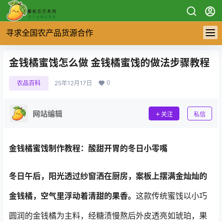
寻求全国农产品货源合作
金钱橘蜜饯怎么做 金钱橘蜜饯的做法步骤教程
0
农品百科
25年12月17日
网站编辑
关注
私信
金钱橘蜜饯制作教程：酸甜开胃的冬日小零嘴
冬日午后，阳光透过纱窗洒在厨房，案板上摆满金灿灿的
金钱橘，空气里浮动着清甜的果香。
这款传统蜜饯以小巧
圆润的金钱橘为主料，经糖渍慢熬后外皮透亮如琥珀，果