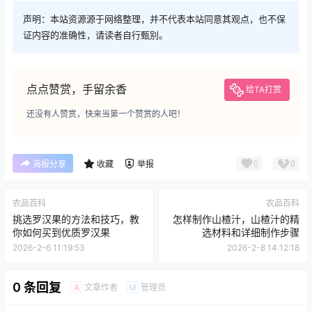
声明：本站资源源于网络整理，并不代表本站同意其观点，也不保
证内容的准确性，请读者自行甄别。
点点赞赏，手留余香
给TA打赏
还没有人赞赏，快来当第一个赞赏的人吧！
0
0
海报分享
收藏
举报
农品百科
农品百科
挑选罗汉果的方法和技巧，教
怎样制作山楂汁，山楂汁的精
你如何买到优质罗汉果
选材料和详细制作步骤
2026-2-6 11:19:53
2026-2-8 14:12:18
0 条回复
文章作者
管理员
A
M