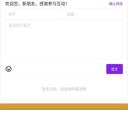
欢迎您，新朋友，感谢参与互动！
确认修改
提交
暂无讨论，说说你的看法吧
Copyright © 2026
攀枝花芒果网
首页
专题
认证
搜索
菜单
我的
蒙ICP备2025030671号-3