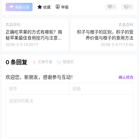
0
0
海报分享
收藏
举报
农品百科
农品百科
正确吃苹果的方式有哪些？揭
枳子与橙子的区别，枳子的营
秘苹果最佳食用技巧与注意事
养价值与橙子的食用方法
项
2026-2-5 14:25:17
2026-2-6 11:13:45
0 条回复
文章作者
管理员
A
M
欢迎您，新朋友，感谢参与互动！
确认修改