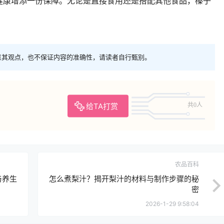
健康增添一份保障。无论是直接食用还是搭配其他食品，榛子
意其观点，也不保证内容的准确性，请读者自行甄别。
给TA打赏
共0人
农品百科
与养生
怎么煮梨汁？揭开梨汁的材料与制作步骤的秘
密
2026-1-29 9:58:04