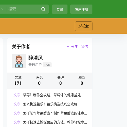
登录
快速注册
投稿
关于作者
关注
私信
醉清风
普通用户
Lv0
文章
评论
关注
粉丝
171
0
0
0
[文章]
草莓汁制作全攻略，草莓汁的健康益处
[文章]
怎么挑选芭乐？芭乐挑选技巧全攻略
[文章]
怎样制作苹果酵素？制作苹果酵素的注意
事项
[文章]
怎样快速去除板栗皮的方法，教你轻松享