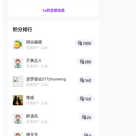
受美味板栗
Ta的全部动态
积分排行
网站编辑
1000
普通用户
Lv0
芒果达人
280
普通用户
Lv0
逐梦驿站517zhumeng
160
普通用户
Lv0
唯城
160
普通用户
Lv0
醉清风
26
普通用户
Lv0
神龙号