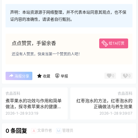
声明：本站资源源于网络整理，并不代表本站同意其观点，也不保
证内容的准确性，请读者自行甄别。
点点赞赏，手留余香
给TA打赏
还没有人赞赏，快来当第一个赞赏的人吧！
0
0
海报分享
收藏
举报
农品百科
农品百科
煮苹果水的功效与作用和简单
红枣泡水的方法，红枣泡水的
做法，探寻煮苹果水的健康秘
正确做法与养生效果
诀
2026-1-28 9:33:19
2026-1-28 9:39:07
0 条回复
文章作者
管理员
A
M