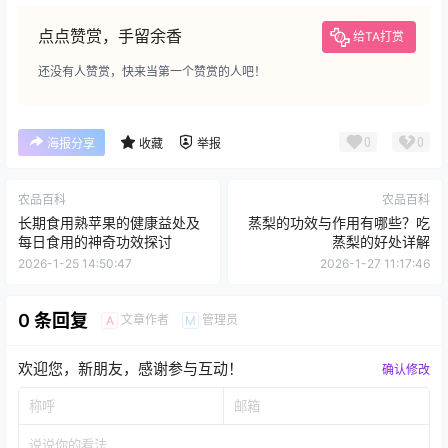
点点赞赏，手留余香
给TA打赏
还没有人赞赏，快来当第一个赞赏的人吧！
0
0
海报分享
收藏
举报
农品百科
农品百科
长期食用熟苹果的健康益处及
蒸梨的功效与作用有哪些？吃
每日食用的神奇功效探讨
蒸梨的好处详解
2026-1-25 14:50:47
2026-1-27 11:17:46
0 条回复
文章作者
管理员
A
M
欢迎您，新朋友，感谢参与互动！
确认修改