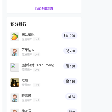
受美味板栗
Ta的全部动态
积分排行
网站编辑
1000
普通用户
Lv0
芒果达人
280
普通用户
Lv0
逐梦驿站517zhumeng
160
普通用户
Lv0
唯城
160
普通用户
Lv0
醉清风
26
普通用户
Lv0
神龙号