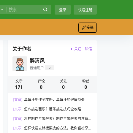
登录
快速注册
投稿
关于作者
关注
私信
醉清风
普通用户
Lv0
文章
评论
关注
粉丝
171
0
0
0
[文章]
草莓汁制作全攻略，草莓汁的健康益处
[文章]
怎么挑选芭乐？芭乐挑选技巧全攻略
[文章]
怎样制作苹果酵素？制作苹果酵素的注意
事项
[文章]
怎样快速去除板栗皮的方法，教你轻松享