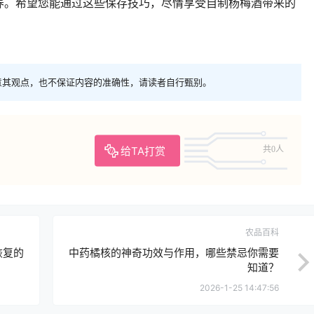
养。希望您能通过这些保存技巧，尽情享受自制杨梅酒带来的
。
意其观点，也不保证内容的准确性，请读者自行甄别。
给TA打赏
共0人
农品百科
恢复的
中药橘核的神奇功效与作用，哪些禁忌你需要
知道？
2026-1-25 14:47:56