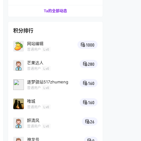
受美味板栗
Ta的全部动态
积分排行
网站编辑
1000
普通用户
Lv0
芒果达人
280
普通用户
Lv0
逐梦驿站517zhumeng
160
普通用户
Lv0
唯城
160
普通用户
Lv0
醉清风
26
普通用户
Lv0
神龙号