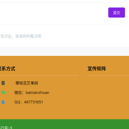
提交
暂无讨论，说说你的看法吧
联系方式
宣传矩阵
攀枝花芒果网
微信：
bainianzhuan
QQ：
467731651
671号-3