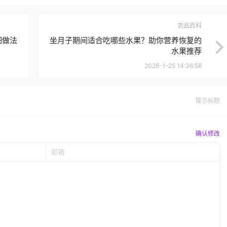
农品百科
细做法
坐月子期间适合吃哪些水果？助你营养恢复的
水果推荐
2026-1-25 14:36:56
提示标题
确认修改