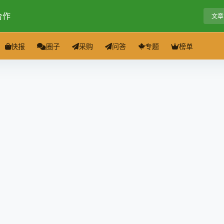
合作
文章
快报
圈子
采购
问答
专题
榜单