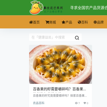
寻求全国农产品货源
首页
商城
产品
百科
品牌
百香果的籽需要嚼碎吗？百香果籽
的结构与营养价值
百香果的籽究竟需要嚼碎吗？探索百香果籽
的营养价值及食用方式，了解如何更好地享
农品百科
7
0
受这一美味水果的健康益处。