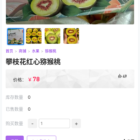
首页
>
商铺
>
水果
>
猕猴桃
攀枝花红心猕猴桃
49
78
￥
价格：
库存数量
0
已售数量
0
-
+
购买数量