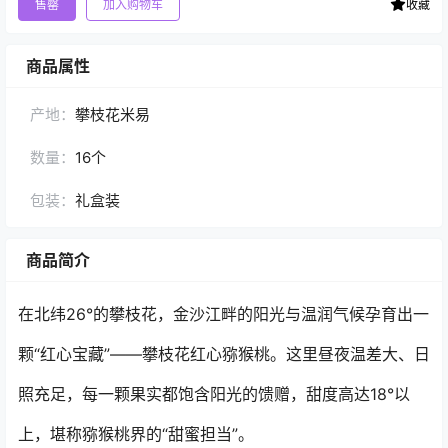
售罄
加入购物车
收藏
商品属性
产地：
攀枝花米易
数量：
16个
包装：
礼盒装
商品简介
在北纬26°的攀枝花，金沙江畔的阳光与温润气候孕育出一
颗“红心宝藏”——攀枝花红心猕猴桃。这里昼夜温差大、日
照充足，每一颗果实都饱含阳光的馈赠，甜度高达18°以
上，堪称猕猴桃界的“甜蜜担当”。