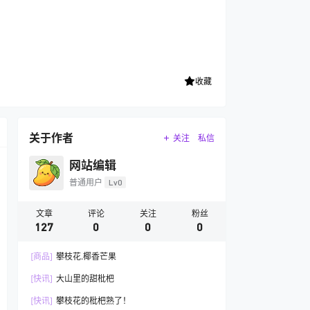
收藏
关于作者
关注
私信
网站编辑
普通用户
Lv0
文章
评论
关注
粉丝
127
0
0
0
[商品]
攀枝花.椰香芒果
[快讯]
大山里的甜枇杷
[快讯]
攀枝花的枇杷熟了！