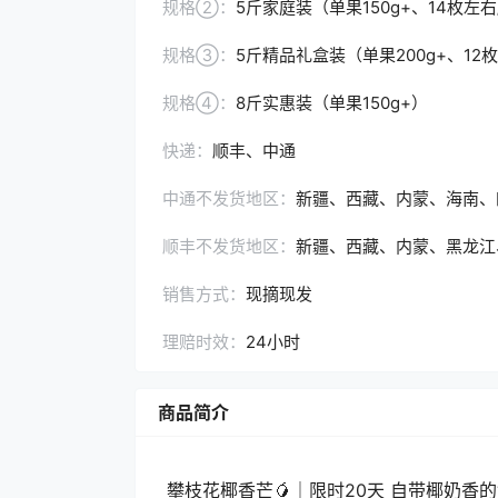
规格②：
5斤家庭装（单果150g+、14枚左右
规格③：
5斤精品礼盒装（单果200g+、12
规格④：
8斤实惠装（单果150g+）
快递：
顺丰、中通
中通不发货地区：
新疆、西藏、内蒙、海南、
顺丰不发货地区：
新疆、西藏、内蒙、黑龙江
销售方式：
现摘现发
理赔时效：
24小时
商品简介
攀枝花椰香芒🥭｜限时20天 自带椰奶香