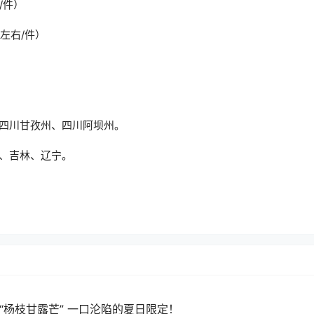
/件）
枚左右/件）
四川甘孜州、四川阿坝州。
、吉林、辽宁。
的“杨枝甘露芒” 一口沦陷的夏日限定！