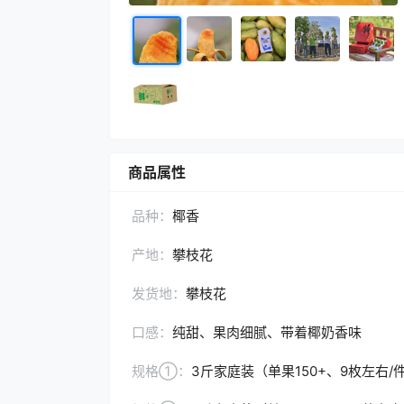
商品属性
品种：
椰香
产地：
攀枝花
发货地：
攀枝花
口感：
纯甜、果肉细腻、带着椰奶香味
规格①：
3斤家庭装（单果150+、9枚左右/