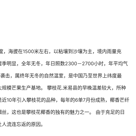
6度，海拔在1500米左右，以粘壤到沙壤为主，境内雨量充
季明显，全年无冬，年日照数2300－2700小时，年平均气
雨的袭击，属终年无冬的自然温室，是中国乃至世界上纬度最
规模芒果生产基地。 攀枝花.米易县的早晚温差较大，所种
是近10年引入攀枝花的品种，每年的6单7月份成熟，椰香芒纤
细丝，这也是攀枝花椰香的独有的魅力之一。 由于充足的日
让人流连忘返的原因。