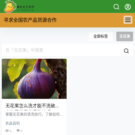
寻求全国农产品货源合作
全部标签
无花果
无花果怎么洗才能不洗破
皮？无花果的清洗技巧
掌握无花果的清洗技巧，了解如何
避免破皮，确保果实的新鲜与口
农品百科
感，让你轻松享受这款美味又营养
丰富的水果。
4
0