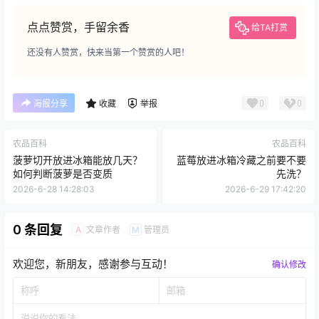
点点赞赏，手留余香
给TA打赏
还没有人赞赏，快来当第一个赞赏的人吧！
0
0
海报分享
收藏
举报
农品百科
农品百科
菠萝切开放进冰箱能放几天？
蓝莓放进冰箱冷藏之前要不要
如何判断菠萝是否变质
先洗？
2026-6-28 14:28:03
2026-6-29 17:42:20
0 条回复
文章作者
管理员
A
M
欢迎您，新朋友，感谢参与互动！
确认修改