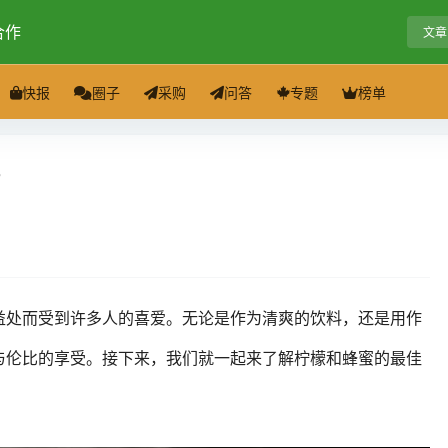
合作
文章
快报
圈子
采购
问答
专题
榜单
？
益处而受到许多人的喜爱。无论是作为清爽的饮料，还是用作
与伦比的享受。接下来，我们就一起来了解柠檬和蜂蜜的最佳