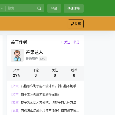
登录
快速注册
投稿
关于作者
关注
私信
芒果达人
普通用户
Lv0
文章
评论
关注
粉丝
294
0
0
0
[文章]
石榴怎么剥才能不流汁水，剥石榴不脏手
的方法
[文章]
柚子怎么剥皮才能剥得完整？
[文章]
橙子怎么切才方便吃，切橙子的几种方法
[文章]
西瓜怎么切成小块还不流汁？切西瓜不流